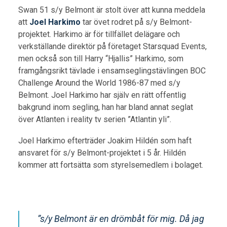
Swan 51 s/y Belmont är stolt över att kunna meddela
att
Joel Harkimo
tar övet rodret på s/y Belmont-
projektet. Harkimo är för tillfället delägare och
verkställande direktör på företaget Starsquad Events,
men också son till Harry “Hjallis” Harkimo, som
framgångsrikt tävlade i ensamseglingstävlingen BOC
Challenge Around the World 1986-87 med s/y
Belmont. Joel Harkimo har själv en rätt offentlig
bakgrund inom segling, han har bland annat seglat
över Atlanten i reality tv serien ”Atlantin yli”.
Joel Harkimo efterträder Joakim Hildén som haft
ansvaret för s/y Belmont-projektet i 5 år. Hildén
kommer att fortsätta som styrelsemedlem i bolaget.
”s/y Belmont är en drömbåt för mig. Då jag