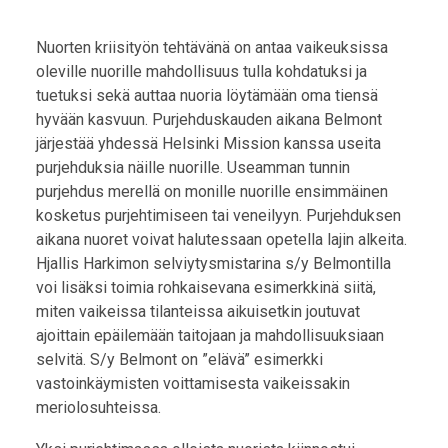
Nuorten kriisityön tehtävänä on antaa vaikeuksissa
oleville nuorille mahdollisuus tulla kohdatuksi ja
tuetuksi sekä auttaa nuoria löytämään oma tiensä
hyvään kasvuun. Purjehduskauden aikana Belmont
järjestää yhdessä Helsinki Mission kanssa useita
purjehduksia näille nuorille. Useamman tunnin
purjehdus merellä on monille nuorille ensimmäinen
kosketus purjehtimiseen tai veneilyyn. Purjehduksen
aikana nuoret voivat halutessaan opetella lajin alkeita.
Hjallis Harkimon selviytysmistarina s/y Belmontilla
voi lisäksi toimia rohkaisevana esimerkkinä siitä,
miten vaikeissa tilanteissa aikuisetkin joutuvat
ajoittain epäilemään taitojaan ja mahdollisuuksiaan
selvitä. S/y Belmont on ”elävä” esimerkki
vastoinkäymisten voittamisesta vaikeissakin
meriolosuhteissa.