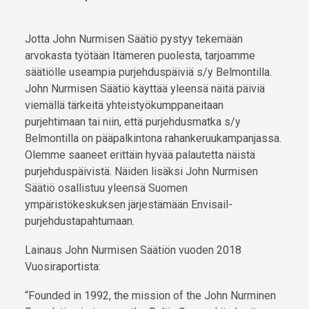
Jotta John Nurmisen Säätiö pystyy tekemään
arvokasta työtään Itämeren puolesta, tarjoamme
säätiölle useampia purjehduspäiviä s/y Belmontilla.
John Nurmisen Säätiö käyttää yleensä näitä päiviä
viemällä tärkeitä yhteistyökumppaneitaan
purjehtimaan tai niin, että purjehdusmatka s/y
Belmontilla on pääpalkintona rahankeruukampanjassa.
Olemme saaneet erittäin hyvää palautetta näistä
purjehduspäivistä. Näiden lisäksi John Nurmisen
Säätiö osallistuu yleensä Suomen
ympäristökeskuksen järjestämään Envisail-
purjehdustapahtumaan.
Lainaus John Nurmisen Säätiön vuoden 2018
Vuosiraportista:
“Founded in 1992, the mission of the John Nurminen