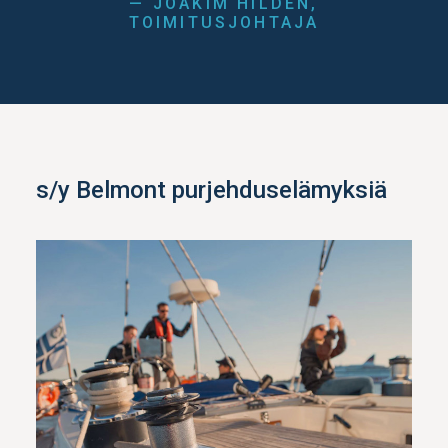
— JOAKIM HILDEN,
TOIMITUSJOHTAJA
s/y Belmont purjehduselämyksiä