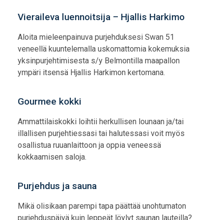
Vieraileva luennoitsija – Hjallis Harkimo
Aloita mieleenpainuva purjehduksesi Swan 51
veneellä kuuntelemalla uskomattomia kokemuksia
yksinpurjehtimisesta s/y Belmontilla maapallon
ympäri itsensä Hjallis Harkimon kertomana.
Gourmee kokki
Ammattilaiskokki loihtii herkullisen lounaan ja/tai
illallisen purjehtiessasi tai halutessasi voit myös
osallistua ruuanlaittoon ja oppia veneessä
kokkaamisen saloja.
Purjehdus ja sauna
Mikä olisikaan parempi tapa päättää unohtumaton
purjehduspäivä kuin leppeät löylyt saunan lauteilla?