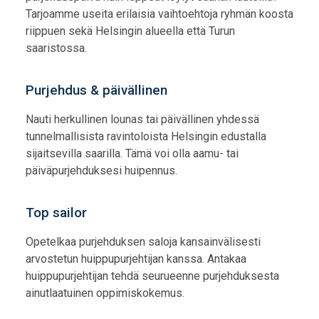
Tarjoamme useita erilaisia vaihtoehtoja ryhmän koosta
riippuen sekä Helsingin alueella että Turun
saaristossa.
Purjehdus & päivällinen
Nauti herkullinen lounas tai päivällinen yhdessä
tunnelmallisista ravintoloista Helsingin edustalla
sijaitsevilla saarilla. Tämä voi olla aamu- tai
päiväpurjehduksesi huipennus.
Top sailor
Opetelkaa purjehduksen saloja kansainvälisesti
arvostetun huippupurjehtijan kanssa. Antakaa
huippupurjehtijan tehdä seurueenne purjehduksesta
ainutlaatuinen oppimiskokemus.