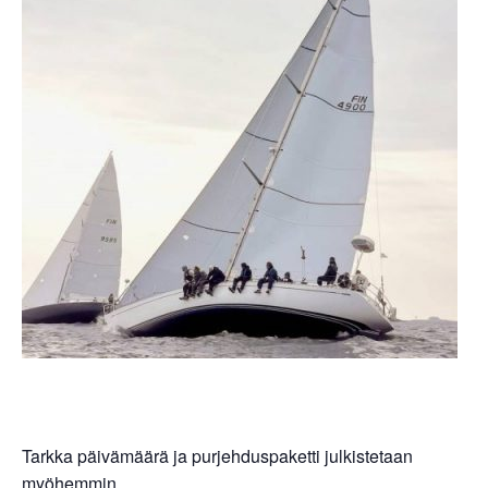
Tarkka päivämäärä ja purjehduspaketti julkistetaan
myöhemmin