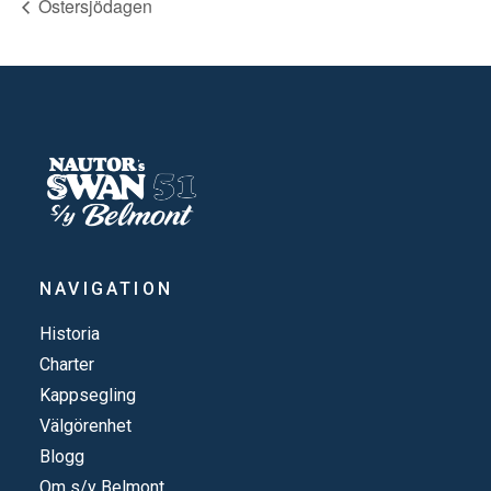
Östersjödagen
NAVIGATION
Historia
Charter
Kappsegling
Välgörenhet
Blogg
Om s/y Belmont